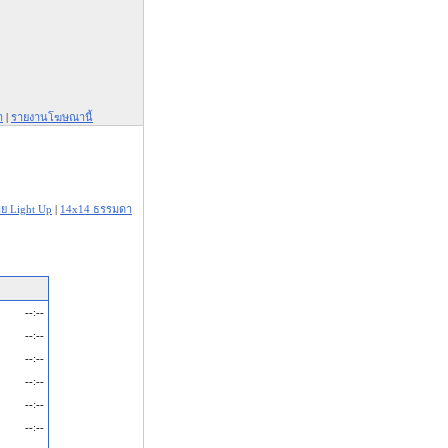
า
|
รายงานโฆษณานี้
าย Light Up
|
14x14 ธรรมดา
--:--
--:--
--:--
--:--
--:--
--:--