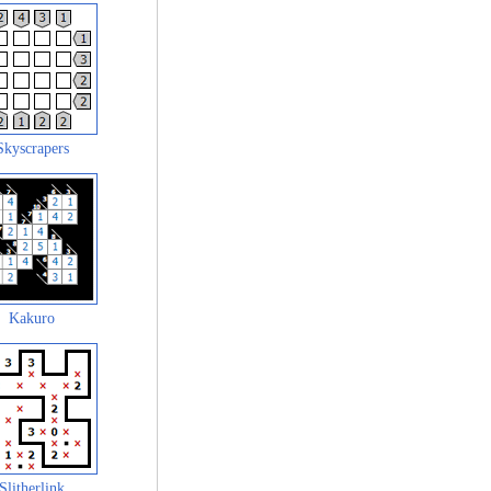
Skyscrapers
Kakuro
Slitherlink