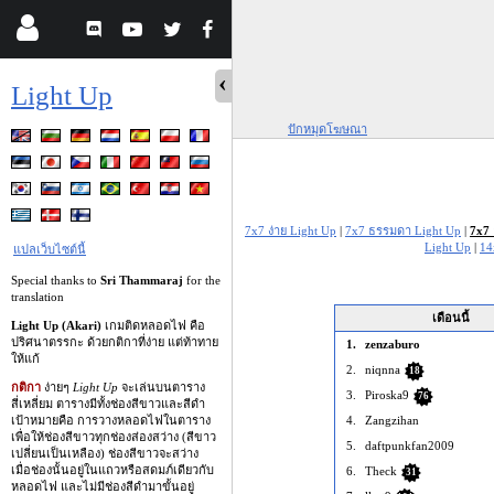
Light Up
ปักหมุดโฆษณา
7x7 ง่าย Light Up
|
7x7 ธรรมดา Light Up
|
7x7 
Light Up
|
14
แปลเว็บไซต์นี้
Special thanks to
Sri Thammaraj
for the
translation
เดือนนี้
Light Up (Akari)
เกมติดหลอดไฟ คือ
ปริศนาตรรกะ ด้วยกติกาที่ง่าย แต่ท้าทาย
1.
zenzaburo
ให้แก้
2.
niqnna
18
กติกา
ง่ายๆ
Light Up
จะเล่นบนตาราง
3.
Piroska9
76
สี่เหลี่ยม ตารางมีทั้งช่องสีขาวและสีดำ
4.
Zangzihan
เป้าหมายคือ การวางหลอดไฟในตาราง
เพื่อให้ช่องสีขาวทุกช่องส่องสว่าง (สีขาว
5.
daftpunkfan2009
เปลี่ยนเป็นเหลือง) ช่องสีขาวจะสว่าง
เมื่อช่องนั้นอยู่ในแถวหรือสดมภ์เดียวกับ
6.
Theck
31
หลอดไฟ และไม่มีช่องสีดำมาขั้นอยู่