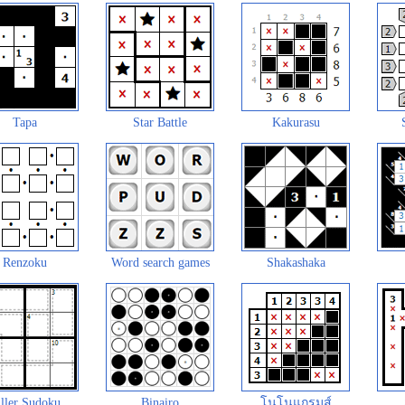
Tapa
Star Battle
Kakurasu
Renzoku
Word search games
Shakashaka
ller Sudoku
Binairo
โนโนแกรมส์