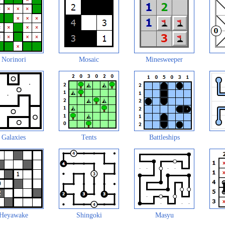
Norinori
Mosaic
Minesweeper
Galaxies
Tents
Battleships
Heyawake
Shingoki
Masyu