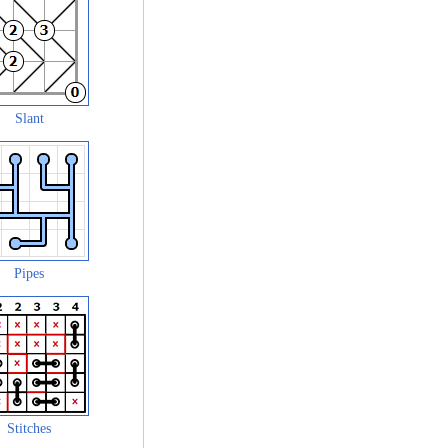
Slant
Pipes
Stitches