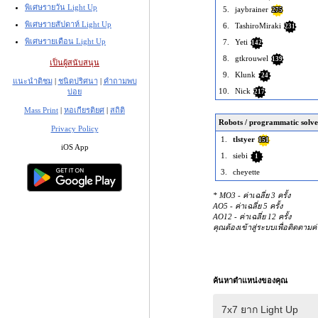
พิเศษรายวัน Light Up
5.
jaybrainer
275
พิเศษรายสัปดาห์ Light Up
6.
TashiroMiraki
231
พิเศษรายเดือน Light Up
7.
Yeti
142
8.
gtkrouwel
139
เป็นผู้สนับสนุน
9.
Klunk
24
แนะนำติชม
|
ชนิดปริศนา
|
คำถามพบ
10.
Nick
บ่อย
217
Mass Print
|
หอเกียรติยศ
|
สถิติ
Robots / programmatic solve
Privacy Policy
1.
tlstyer
151
iOS App
1.
siebi
1
3.
cheyette
* MO3 - ค่าเฉลี่ย 3 ครั้ง
AO5 - ค่าเฉลี่ย 5 ครั้ง
AO12 - ค่าเฉลี่ย 12 ครั้ง
คุณต้องเข้าสู่ระบบเพื่อติดตามค
ค้นหาตำแหน่งของคุณ