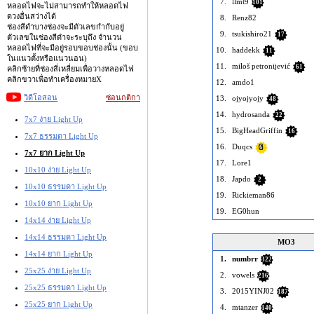
7.
llmt9
101
หลอดไฟจะไม่สามารถทำให้หลอดไฟ
ดวงอื่นสว่างได้
8.
Renz82
ช่องสีดำบางช่องจะมีตัวเลขกำกับอยู่
9.
tsukishiro21
17
ตัวเลขในช่องสีดำจะระบุถึง จำนวน
หลอดไฟที่จะมีอยู่รอบขอบช่องนั้น (ขอบ
10.
haddekk
11
ในแนวตั้งหรือแนวนอน)
11.
miloš petronijević
61
คลิกซ้ายที่ช่องสี่เหลี่ยมเพื่อวางหลอดไฟ
คลิกขวาเพื่อทำเครื่องหมายX
12.
amdo1
วิดีโอสอน
ซ่อนกติกา
13.
ojyojyojy
48
14.
hydrosanda
22
7x7 ง่าย Light Up
15.
BigHeadGriffin
16
7x7 ธรรมดา Light Up
16.
Duqcs
6
7x7 ยาก Light Up
17.
Lore1
10x10 ง่าย Light Up
18.
Japdo
2
10x10 ธรรมดา Light Up
19.
Rickieman86
10x10 ยาก Light Up
19.
EG0hun
14x14 ง่าย Light Up
14x14 ธรรมดา Light Up
MO3
14x14 ยาก Light Up
1.
numbrr
322
25x25 ง่าย Light Up
2.
vowels
216
25x25 ธรรมดา Light Up
3.
2015YINJ02
187
25x25 ยาก Light Up
4.
mtanzer
140