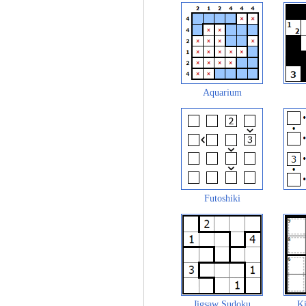
Aquarium
Futoshiki
Jigsaw Sudoku
Ki