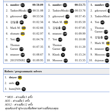
1.
numbrr
00:50.09
1.
numbrr
00:53.75
1.
numbrr
322
322
322
2.
TashiroMiraki
00:51.08
2.
TashiroMiraki
00:53.76
2.
gtkrouwel
231
231
139
3.
gtkrouwel
00:53.56
3.
gtkrouwel
00:57.45
3.
TashiroMiraki
139
139
4.
강일출
01:02.56
4.
Mark M.
01:05.59
4.
Yeti
185
116
142
5.
Mark M.
01:02.66
5.
강일출
01:07.85
Thomas
116
185
5.
Garner
179
6.
sfumato
01:02.97
6.
mtanzer
01:09.99
168
140
6.
강일출
185
7.
Yeti
01:04.76
7.
Yeti
01:10.08
142
142
7.
Mark M.
116
Thomas
Thomas
8.
01:07.35
8.
01:11.20
Garner
Garner
8.
mtanzer
179
179
140
9.
mtanzer
01:08.67
9.
Klunk
01:15.24
9.
Moooon
140
24
131
10.
2015YINJ02
01:09.95
10.
Moooon
01:15.55
10.
dxjonas
187
131
161
Robots / programmatic solvers
1.
tlstyer
151
2.
siebi
1
3.
hum@b0t
91
* MO3 - ค่าเฉลี่ย 3 ครั้ง
AO5 - ค่าเฉลี่ย 5 ครั้ง
AO12 - ค่าเฉลี่ย 12 ครั้ง
คุณต้องเข้าสู่ระบบเพื่อติดตามค่าเฉลี่ยของคุณ