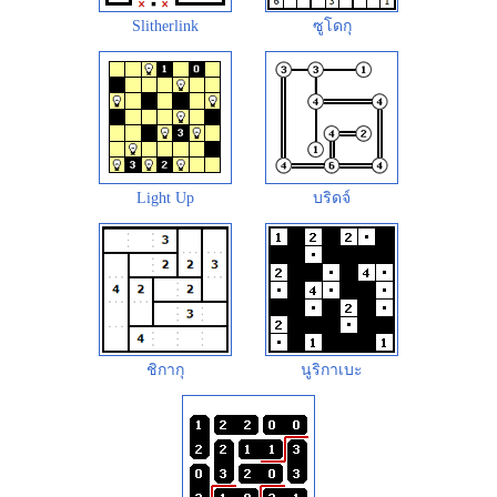
Slitherlink
ซูโดกุ
Light Up
บริดจ์
ชิกากุ
นูริกาเบะ