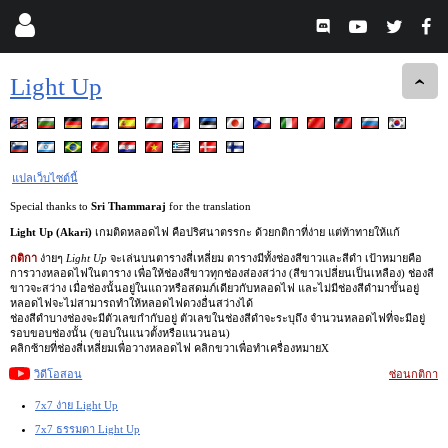
Light Up
แปลเว็บไซต์นี้
Special thanks to
Sri Thammaraj
for the translation
Light Up (Akari)
เกมติดหลอดไฟ คือปริศนาตรรกะ ด้วยกติกาที่ง่าย แต่ท้าทายให้แก้
กติกา
ง่ายๆ
Light Up
จะเล่นบนตารางสี่เหลี่ยม ตารางมีทั้งช่องสีขาวและสีดำ เป้าหมายคือ
การวางหลอดไฟในตาราง เพื่อให้ช่องสีขาวทุกช่องส่องสว่าง (สีขาวเปลี่ยนเป็นเหลือง) ช่องสี
ขาวจะสว่าง เมื่อช่องนั้นอยู่ในแถวหรือสดมภ์เดียวกับหลอดไฟ และไม่มีช่องสีดำมาขั้นอยู่
หลอดไฟจะไม่สามารถทำให้หลอดไฟดวงอื่นสว่างได้
ช่องสีดำบางช่องจะมีตัวเลขกำกับอยู่ ตัวเลขในช่องสีดำจะระบุถึง จำนวนหลอดไฟที่จะมีอยู่
รอบขอบช่องนั้น (ขอบในแนวตั้งหรือแนวนอน)
คลิกซ้ายที่ช่องสี่เหลี่ยมเพื่อวางหลอดไฟ คลิกขวาเพื่อทำเครื่องหมายX
วิดีโอสอน
ซ่อนกติกา
7x7 ง่าย Light Up
7x7 ธรรมดา Light Up