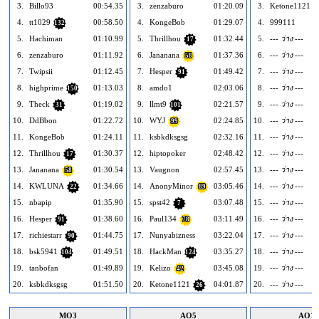
3.
Billo93
00:54.35
3.
zenzaburo
01:20.09
3.
Ketone1121
4.
tt1029
00:58.50
4.
KongeBob
01:29.07
4.
999111
132
5.
Hachiman
01:10.99
5.
Thrillhou
01:32.44
5.
--- ว่าง ---
17
6.
zenzaburo
01:11.92
6.
Jananana
01:37.36
6.
--- ว่าง ---
58
7.
Twipsii
01:12.45
7.
Hesper
01:49.42
7.
--- ว่าง ---
91
8.
highprime
01:13.03
8.
amdo1
02:03.06
8.
--- ว่าง ---
150
9.
Theck
01:19.02
9.
llmt9
02:21.57
9.
--- ว่าง ---
31
101
10.
DdBbon
01:22.72
10.
WYJ
02:24.85
10.
--- ว่าง ---
99
11.
KongeBob
01:24.11
11.
ksbkdksgsg
02:32.16
11.
--- ว่าง ---
12.
Thrillhou
01:30.37
12.
hiptopoker
02:48.42
12.
--- ว่าง ---
17
13.
Jananana
01:30.54
13.
Vaugnon
02:57.45
13.
--- ว่าง ---
58
14.
KWLUNA
01:34.66
14.
AnonyMinor
03:05.46
14.
--- ว่าง ---
22
89
15.
nbapip
01:35.90
15.
spst42
03:07.48
15.
--- ว่าง ---
7
16.
Hesper
01:38.60
16.
Paul134
03:11.49
16.
--- ว่าง ---
91
78
17.
richiestarr
01:44.75
17.
Nunyabizness
03:22.04
17.
--- ว่าง ---
90
18.
bsk5941
01:49.51
18.
HackMan
03:35.27
18.
--- ว่าง ---
104
124
19.
tanbofan
01:49.89
19.
Kelizo
03:45.08
19.
--- ว่าง ---
42
20.
ksbkdksgsg
01:51.50
20.
Ketone1121
04:01.87
20.
--- ว่าง ---
26
MO3
AO5
AO12